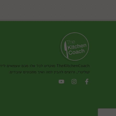
TheKitchenCoach מוקדש לכל אלו מכם שצמאים ליד
קולינרי, ורוצים להבין למה ואיך מתכונים עובדים.