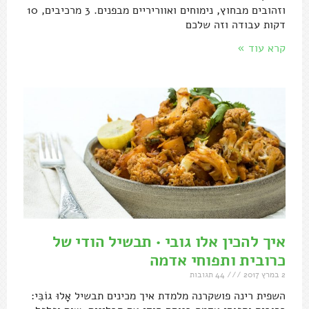
וזהובים מבחוץ, נימוחים ואווריריים מבפנים. 3 מרכיבים, 10
דקות עבודה וזה שלכם
קרא עוד »
איך להכין אלו גובי • תבשיל הודי של
כרובית ותפוחי אדמה
2 במרץ 2017
44 תגובות
השפית רינה פושקרנה מלמדת איך מכינים תבשיל אָלוּ גוֹבִּי: